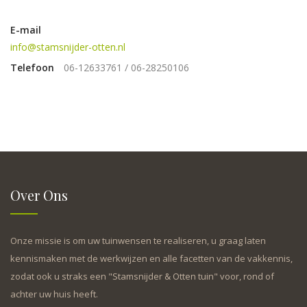
E-mail
info@stamsnijder-otten.nl
Telefoon
06-12633761 / 06-28250106
Over Ons
Onze missie is om uw tuinwensen te realiseren, u graag laten
kennismaken met de werkwijzen en alle facetten van de vakkennis,
zodat ook u straks een "Stamsnijder & Otten tuin" voor, rond of
achter uw huis heeft.