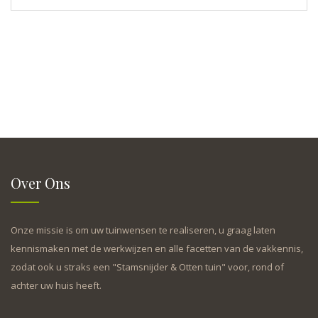
Over Ons
Onze missie is om uw tuinwensen te realiseren, u graag laten
kennismaken met de werkwijzen en alle facetten van de vakkennis,
zodat ook u straks een "Stamsnijder & Otten tuin" voor, rond of
achter uw huis heeft.