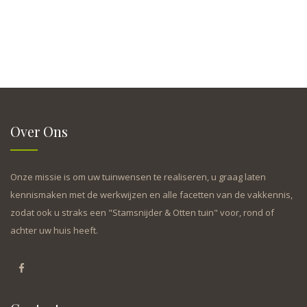
Over Ons
Onze missie is om uw tuinwensen te realiseren, u graag laten
kennismaken met de werkwijzen en alle facetten van de vakkennis,
zodat ook u straks een "Stamsnijder & Otten tuin" voor, rond of
achter uw huis heeft.